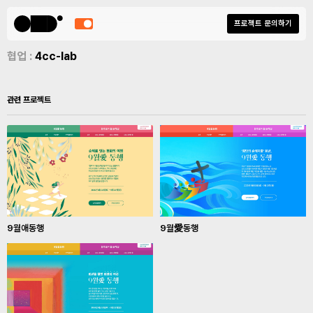
프로젝트 문의하기
협업 :
4cc-lab
관련 프로젝트
9월애동행
9월愛동행