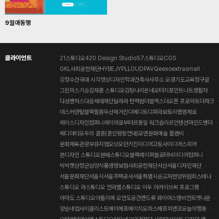
9월애동행
클라이언트
21스튜디오
420 Design Studio
57스튜디오
CGS
GKL사회공헌재단
HYBE
JYP
LLOUD
PAV
Qeexo
extrasmall
강정수
건국대 시각영상디자인학과
건축사사무소 오
경기도교육청
구글
그린피스
기승
김재훈 스튜디오
김탕
나리온
네오터치포인트
니트생활자
다성벤처스
다음세대재단
달라라 탄력원
더블엑스
더오픈 프로덕트
더파크
데스커
덴탈블랙필름
두산매거진
디에디트
디퍼
라보토리
랩엠제로
레이스디자인컴퍼니
레이어
로부터
르동일 워크숍
리르인텐션
마인드벤더
메디아티
모두의 결혼(혼인평등연대)
모엔
문화예술 플랜비
문화체육관광부
뮤지엄오브모던키친
미디어고토사
미디어스피어
본디자인 스튜디오
본태스튜디오
블랙페이퍼
블로터
비미디어컴퍼니
빅빅캣
산청군
삼양식품
생명보험사회공헌재단
서산
서울디자인재단
서울문화재단
서울시
서울주택공사
서울특별시
순교자현양위원회
스테나
스튜디오 라
스튜디오 언라벨
스튜디오 이우 아카이브
씨 프로그램
아마도 스튜디오
아틀리에 오
안도공간
앤드류 와이어스
앰비언트
앳나운
양순네
업사이클리스트
에이에프
에이치오피스
에프피앤코
오늘의행동