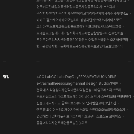
오터레터
와이엔스튜디오
왈
우네그
인권재단 사람
인사이트 디자인 랩
인크커피
전태일의료센터
정부
좋은사람들
주식회사 누스파세
주식회사 앤해치
주식회사 유앤에이코퍼레이션
지향사
충주시
충청남도
카카오 헬스케어
카카오모빌리티 상생재단
커브어소시에이츠
코드
코리아 엑스포제
코뿔소랩
콜드프레임
킨포크
타입서비스
텍트그룹
트래블로그
팀데이데이
팀서화
파사드패턴
팔칠엠엠
퍼티션
프랍서울
프린트아트리서치센터
플랜201
하우스 어덜유스
하우스 오온
하이크라
한국관광공사
한국문화예술교육진흥원
한주
호모인테르
호안클리닉
협업
4CC Lab
CC Labs
DayDay
FEPA
MEAT
MUON
ORKR
extrasmall
heesosung
mannal design studio
강해찬
건국대 시각영상디자인학과
글리덕
김은성
노네임프레스
라보토리
룬드만워크스
리마크프레스
메디아티
바이스 버사 스튜디오
바톤
비타민컴
빈둥그래픽
사이드 콜렉티브
스튜디오 언라벨
슬로워크
안소진
앤드류 와이어스
양희재
어지현
에스오엘 스튜디오
오늘의행동
오슬기
인경혜
정다영
최태규
커브어소시에이츠
코우너스
포스트 포에틱스
폴유너리디자인
프레인글로벌
힛잇오프