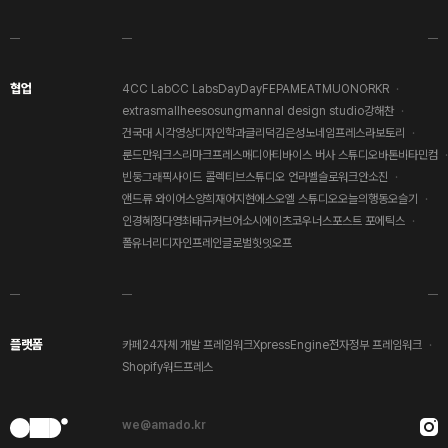
협업
4CC Lab
CC Labs
DayDay
FEPA
MEAT
MUON
ORKR
extrasmall
heesosung
mannal design studio
강해찬
건국대 시각영상디자인학과
글리덕
김은성
노네임프레스
라보토리
룬드만워크스
리마크프레스
메디아티
바이스 버사 스튜디오
바톤
비타민컴
빈둥그래픽
사이드 콜렉티브
스튜디오 언라벨
슬로워크
안소진
앤드류 와이어스
양희재
어지현
에스오엘 스튜디오
오늘의행동
오슬기
인경혜
정다영
최태규
커브어소시에이츠
코우너스
포스트 포에틱스
폴유너리디자인
프레인글로벌
힛잇오프
플랫폼
카페24
자체 개발 프레임워크
XpressEngine
전자정부 프레임워크
Shopify
워드프레스
we@amado.kr