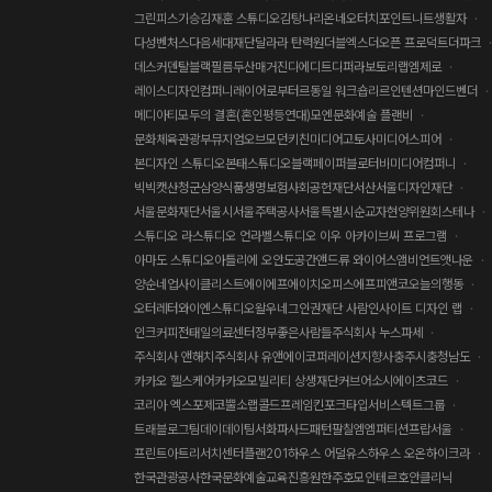
그린피스
기승
김재훈 스튜디오
김탕
나리온
네오터치포인트
니트생활자
다성벤처스
다음세대재단
달라라 탄력원
더블엑스
더오픈 프로덕트
더파크
데스커
덴탈블랙필름
두산매거진
디에디트
디퍼
라보토리
랩엠제로
레이스디자인컴퍼니
레이어
로부터
르동일 워크숍
리르인텐션
마인드벤더
메디아티
모두의 결혼(혼인평등연대)
모엔
문화예술 플랜비
문화체육관광부
뮤지엄오브모던키친
미디어고토사
미디어스피어
본디자인 스튜디오
본태스튜디오
블랙페이퍼
블로터
비미디어컴퍼니
빅빅캣
산청군
삼양식품
생명보험사회공헌재단
서산
서울디자인재단
서울문화재단
서울시
서울주택공사
서울특별시
순교자현양위원회
스테나
스튜디오 라
스튜디오 언라벨
스튜디오 이우 아카이브
씨 프로그램
아마도 스튜디오
아틀리에 오
안도공간
앤드류 와이어스
앰비언트
앳나운
양순네
업사이클리스트
에이에프
에이치오피스
에프피앤코
오늘의행동
오터레터
와이엔스튜디오
왈
우네그
인권재단 사람
인사이트 디자인 랩
인크커피
전태일의료센터
정부
좋은사람들
주식회사 누스파세
주식회사 앤해치
주식회사 유앤에이코퍼레이션
지향사
충주시
충청남도
카카오 헬스케어
카카오모빌리티 상생재단
커브어소시에이츠
코드
코리아 엑스포제
코뿔소랩
콜드프레임
킨포크
타입서비스
텍트그룹
트래블로그
팀데이데이
팀서화
파사드패턴
팔칠엠엠
퍼티션
프랍서울
프린트아트리서치센터
플랜201
하우스 어덜유스
하우스 오온
하이크라
한국관광공사
한국문화예술교육진흥원
한주
호모인테르
호안클리닉