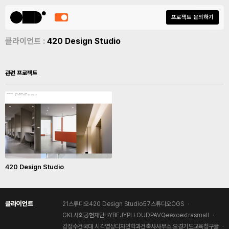
프로젝트 문의하기
클라이언트 :
420 Design Studio
관련 프로젝트
420 Design Studio
클라이언트
21스튜디오
420 Design Studio
57스튜디오
CGS
GKL사회공헌재단
HYBE
JYP
LLOUD
PAV
Qeexo
extrasmall
강정수
건국대 시각영상디자인학과
건축사사무소 오
경기도교육청
구글