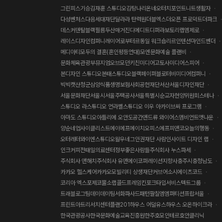
그린피스
기승
김재훈 스튜디오
김탕
나리온
네오터치포인트
니트생활자
다성벤처스
다음세대재단
달라라 탄력원
더블엑스
더오픈 프로덕트
더파크
데스커
덴탈블랙필름
두산매거진
디에디트
디퍼
라보토리
랩엠제로
레이스디자인컴퍼니
레이어
로부터
르동일 워크숍
리르인텐션
마인드벤더
메디아티
모두의 결혼(혼인평등연대)
모엔
문화예술 플랜비
문화체육관광부
뮤지엄오브모던키친
미디어고토사
미디어스피어
본디자인 스튜디오
본태스튜디오
블랙페이퍼
블로터
비미디어컴퍼니
빅빅캣
산청군
삼양식품
생명보험사회공헌재단
서산
서울디자인재단
서울문화재단
서울시
서울주택공사
서울특별시
순교자현양위원회
스테나
스튜디오 라
스튜디오 언라벨
스튜디오 이우 아카이브
씨 프로그램
아마도 스튜디오
아틀리에 오
안도공간
앤드류 와이어스
앰비언트
앳나운
양순네
업사이클리스트
에이에프
에이치오피스
에프피앤코
오늘의행동
오터레터
와이엔스튜디오
왈
우네그
인권재단 사람
인사이트 디자인 랩
인크커피
전태일의료센터
정부
좋은사람들
주식회사 누스파세
주식회사 앤해치
주식회사 유앤에이코퍼레이션
지향사
충주시
충청남도
카카오 헬스케어
카카오모빌리티 상생재단
커브어소시에이츠
코드
코리아 엑스포제
코뿔소랩
콜드프레임
킨포크
타입서비스
텍트그룹
트래블로그
팀데이데이
팀서화
파사드패턴
팔칠엠엠
퍼티션
프랍서울
프린트아트리서치센터
플랜201
하우스 어덜유스
하우스 오온
하이크라
한국관광공사
한국문화예술교육진흥원
한주
호모인테르
호안클리닉