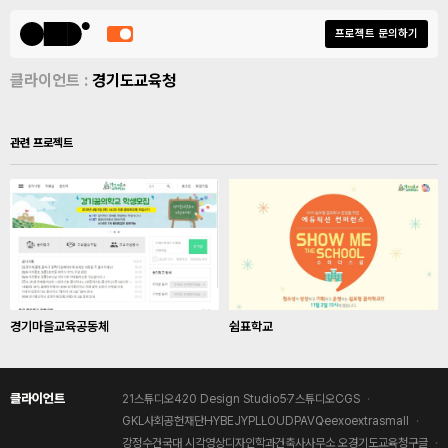
프로젝트 문의하기
클라이언트 :
경기도교육청
관련 프로젝트
경기마을교육공동체
쉼표학교
클라이언트
21스튜디오
420 Design Studio
57스튜디오
CGS
GKL사회공헌재단
HYBE
JYP
LLOUD
PAV
Qeexo
extrasmall
강정수
건국대 시각영상디자인학과
건축사사무소 오
경기도교육청
구글