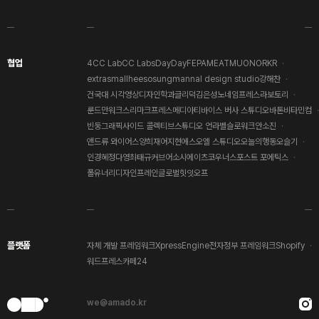
협업
4CC Lab
CC Labs
DayDay
FEPA
MEAT
MUON
ORKR
extrasmall
heesosung
mannal design studio
강해찬
건국대 시각영상디자인학과
글리덕
김은성
노네임프레스
라보토리
룬드만워크스
리마크프레스
메디아티
바이스 버사 스튜디오
바톤
비타민컴
빈둥그래픽
사이드 콜렉티브
스튜디오 언라벨
슬로워크
안소진
앤드류 와이어스
양희재
어지현
에스오엘 스튜디오
오늘의행동
오슬기
인경혜
정다영
최태규
커브어소시에이츠
코우너스
포스트 포에틱스
폴유너리디자인
프레인글로벌
힛잇오프
플랫폼
자체 개발 프레임워크
XpressEngine
전자정부 프레임워크
Shopify
워드프레스
카페24
we@amado.kr