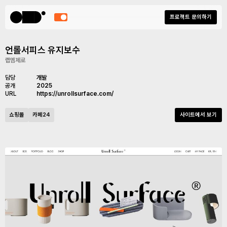
프로젝트 문의하기
언롤서피스 유지보수
랩엠제로
담당
개발
공개
2025
URL
https://unrollsurface.com/
쇼핑몰
카페24
사이트에서 보기