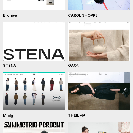
Erchiva
CAROL SHOPPE
STENA
OAON
Mmlg
THEILMA